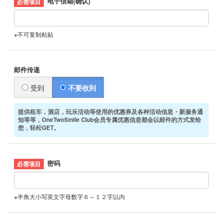
电子信箱(确认)
※不可复制粘贴
邮件传递
受到
不要收到
提供租车，酒店，玩乐活动等使用的优惠券及各种活动信息・新服务通
知等等，OneTwoSmile Club会员专属优惠信息都会以邮件的方式发给
您，轻松GET。
密码
※半角大小写英文字母数字６～１２字以内