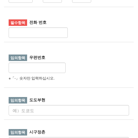
전화 번호
우편번호
※「-」숫자만 입력하십시오.
도도부현
시구정촌