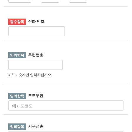
전화 번호
우편번호
※「-」숫자만 입력하십시오.
도도부현
시구정촌