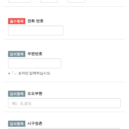
전화 번호
우편번호
※「-」숫자만 입력하십시오.
도도부현
시구정촌