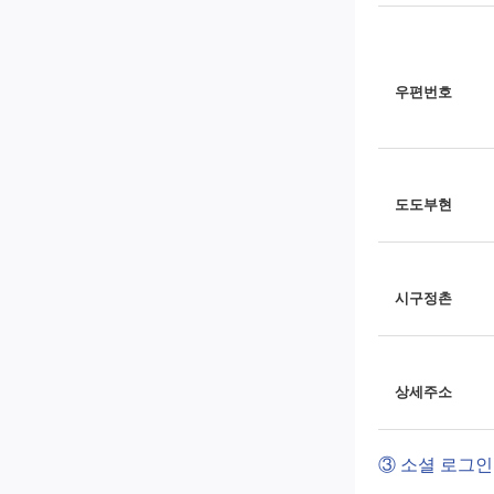
우편번호
도도부현
시구정촌
상세주소
③ 소셜 로그인