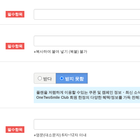
※복사하여 붙여 넣기 (복붙) 불가
받다
받지 못함
플랜을 저렴하게 이용할 수있는 쿠폰 및 캠페인 정보・최신 소식
OneTwoSmile Club 회원 한정의 다양한 혜택/정보를 가득 
※영문(대소문자) 6자~12자 이내