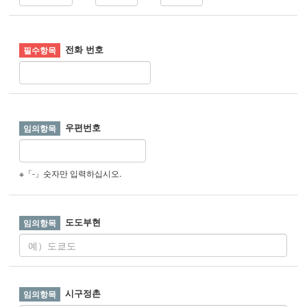
전화 번호
우편번호
※「-」숫자만 입력하십시오.
도도부현
시구정촌