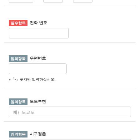
전화 번호
우편번호
※「-」숫자만 입력하십시오.
도도부현
시구정촌