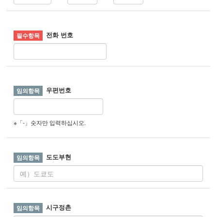
전화 번호
우편번호
※「-」숫자만 입력하십시오.
도도부현
시구정촌