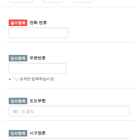
전화 번호
우편번호
※「-」숫자만 입력하십시오.
도도부현
시구정촌