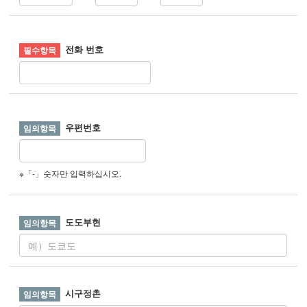
전화 번호
우편번호
※「-」숫자만 입력하십시오.
도도부현
시구정촌