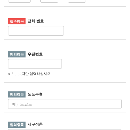
전화 번호
우편번호
※「-」숫자만 입력하십시오.
도도부현
시구정촌