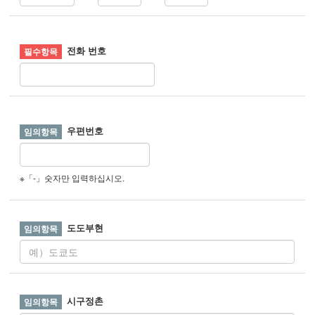
전화 번호
우편번호
※「-」숫자만 입력하십시오.
도도부현
시구정촌