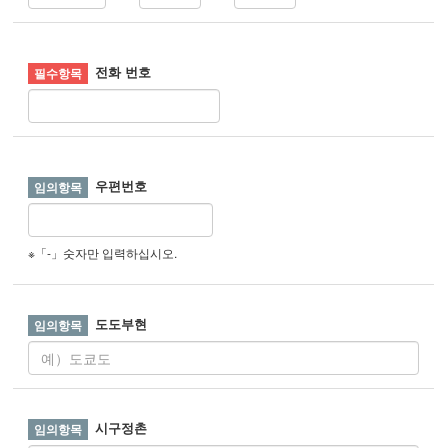
전화 번호
우편번호
※「-」숫자만 입력하십시오.
도도부현
시구정촌