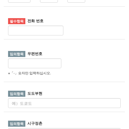
전화 번호
우편번호
※「-」숫자만 입력하십시오.
도도부현
시구정촌