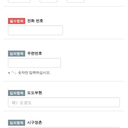
전화 번호
우편번호
※「-」숫자만 입력하십시오.
도도부현
시구정촌