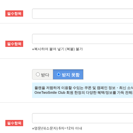
※복사하여 붙여 넣기 (복붙) 불가
받다
받지 못함
플랜을 저렴하게 이용할 수있는 쿠폰 및 캠페인 정보・최신 소식
OneTwoSmile Club 회원 한정의 다양한 혜택/정보를 가득 
※영문(대소문자) 6자~12자 이내