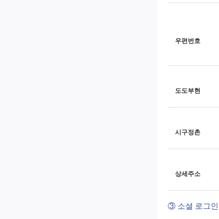
우편번호
도도부현
시구정촌
상세주소
③ 소셜 로그인