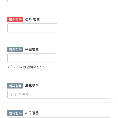
전화 번호
우편번호
※「-」숫자만 입력하십시오.
도도부현
시구정촌