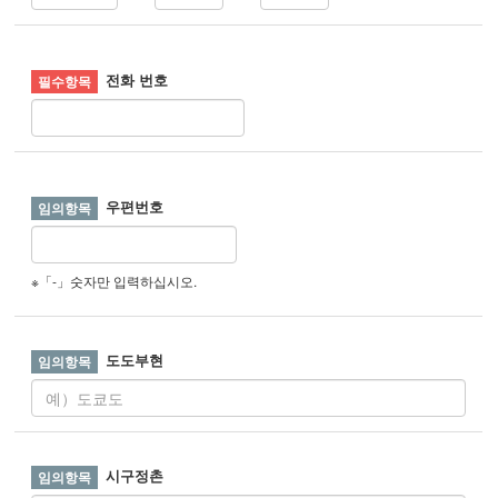
전화 번호
우편번호
※「-」숫자만 입력하십시오.
도도부현
시구정촌