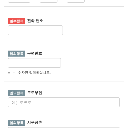
전화 번호
우편번호
※「-」숫자만 입력하십시오.
도도부현
시구정촌